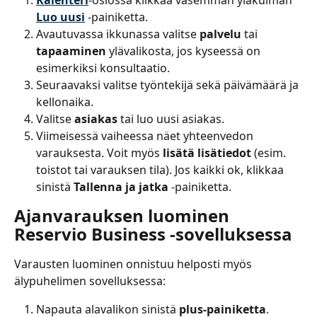
Luo uusi
 -painiketta.
Avautuvassa ikkunassa valitse 
palvelu
 tai 
tapaaminen
 ylävalikosta, jos kyseessä on 
esimerkiksi konsultaatio.
Seuraavaksi valitse työntekijä sekä päivämäärä ja 
kellonaika.
Valitse 
asiakas
 tai luo uusi asiakas.
Viimeisessä vaiheessa näet yhteenvedon 
varauksesta. Voit myös 
lisätä lisätiedot
 (esim. 
toistot tai varauksen tila). Jos kaikki ok, klikkaa 
sinistä 
Tallenna ja jatka
 -painiketta.
Ajanvarauksen luominen 
Reservio Business -sovelluksessa
Varausten luominen onnistuu helposti myös 
älypuhelimen sovelluksessa:
Napauta alavalikon sinistä 
plus-painiketta
.