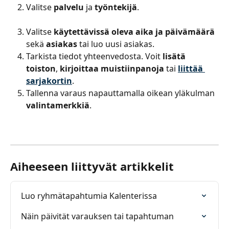
Valitse 
palvelu
 ja 
työntekijä
.
Valitse 
käytettävissä oleva aika ja päivämäärä
sekä 
asiakas
 tai luo uusi asiakas.
Tarkista tiedot yhteenvedosta. Voit 
lisätä 
toiston
, 
kirjoittaa muistiinpanoja
 tai 
liittää 
sarjakortin
.
Tallenna varaus napauttamalla oikean yläkulman 
valintamerkkiä
.
Aiheeseen liittyvät artikkelit
Luo ryhmätapahtumia Kalenterissa
Näin päivität varauksen tai tapahtuman