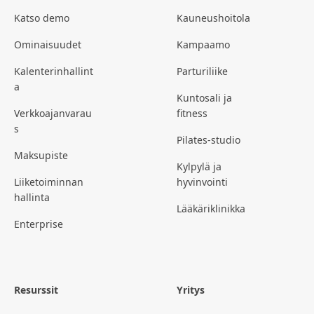
Katso demo
Kauneushoitola
Ominaisuudet
Kampaamo
Kalenterinhallint
Parturiliike
a
Kuntosali ja
Verkkoajanvarau
fitness
s
Pilates-studio
Maksupiste
Kylpylä ja
Liiketoiminnan
hyvinvointi
hallinta
Lääkäriklinikka
Enterprise
Resurssit
Yritys