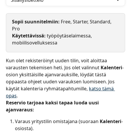
Sisällysluettelo
Sopii suunnitelmiin:
 Free, Starter, Standard, 
Pro
Käytettävissä:
 työpöytäselaimessa, 
mobiilisovelluksessa
Kun olet rekisteröinyt uuden tilin, voit aloittaa 
varausten tekemisen heti. Jos olet valinnut 
Kalenteri
-
osion yksittäisille ajanvarauksille, löydät tästä 
oppaasta ohjeet uuden varauksen luomiseen. Jos 
käytät kalenteria ryhmätapahtumille, 
katso tämä 
opas
.
Reservio tarjoaa kaksi tapaa luoda uusi 
ajanvaraus:
Varaus yritystilin omistajana (suoraan 
Kalenteri
-
osiosta).