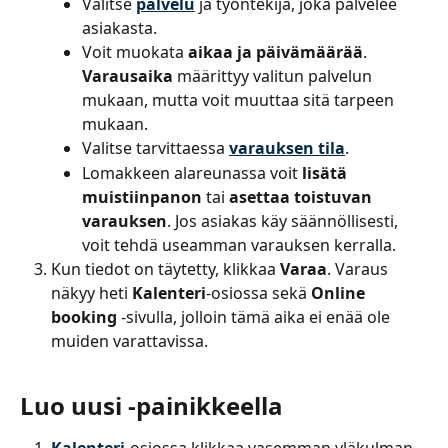
Valitse 
palvelu
 ja työntekijä, joka palvelee 
asiakasta.
Voit muokata 
aikaa ja päivämäärää
. 
Varausaika
 määrittyy valitun palvelun 
mukaan, mutta voit muuttaa sitä tarpeen 
mukaan.
Valitse tarvittaessa 
varauksen tila
.
Lomakkeen alareunassa voit 
lisätä 
muistiinpanon
 tai 
asettaa toistuvan 
varauksen
. Jos asiakas käy säännöllisesti, 
voit tehdä useamman varauksen kerralla.
Kun tiedot on täytetty, klikkaa 
Varaa
. Varaus 
näkyy heti 
Kalenteri
-osiossa sekä 
Online 
booking
 -sivulla, jolloin tämä aika ei enää ole 
muiden varattavissa.
Luo uusi -painikkeella
Kalenteri
-osiossa klikkaa vasemman yläkulman 