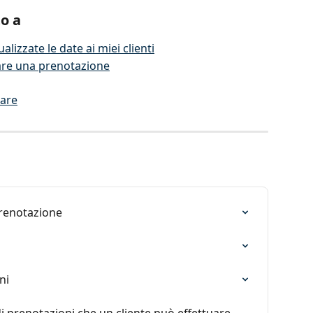
to a
izzate le date ai miei clienti
are una prenotazione
tare
prenotazione
ni