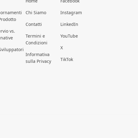
Home
Facebook
iornamenti
Chi Siamo
Instagram
Prodotto
Contatti
LinkedIn
rvio vs.
Termini e
YouTube
rnative
Condizioni
X
Sviluppatori
Informativa
TikTok
sulla Privacy