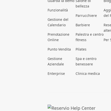
Guarda la demo
Salone di
Blog
bellezza
Funzionalità
Agg
Parrucchiere
del 
Gestione del
Calendario
Barbiere
Rese
alte
Prenotazione
Palestra e centro
Online
fitness
Per 
Punto Vendita
Pilates
Gestione
Spa e centro
Aziendale
benessere
Enterprise
Clinica medica