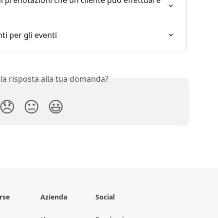
di prenotazioni che un cliente può effettuare 
i per gli eventi
 la risposta alla tua domanda?
😞
😐
😃
rse
Azienda
Social