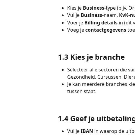
Kies je 
Business
-type (bijv. O
Vul je 
Business
-naam, 
KvK-n
Voer je 
Billing details
 in (di
Voeg je 
contactgegevens
 to
1.3 Kies je branche
Selecteer alle sectoren die va
Gezondheid, Cursussen, Diere
Je kan meerdere branches kiez
tussen staat.
1.4 Geef je uitbetali
Vul je 
IBAN
 in waarop de uit