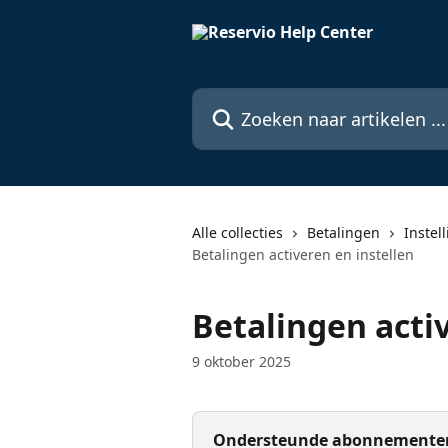
Naar de hoofdinhoud
Zoeken naar artikelen ...
Alle collecties
Betalingen
Instel
Betalingen activeren en instellen
Betalingen acti
9 oktober 2025
Ondersteunde abonnemente