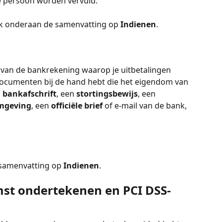
de persoon worden vervuld.
klik onderaan de samenvatting op 
Indienen
.
n van de bankrekening waarop je uitbetalingen 
 documenten bij de hand hebt die het eigendom van 
 
bankafschrift
, een 
stortingsbewijs
, een 
mgeving
, een 
officiële brief
 of e-mail van de bank, 
 samenvatting op 
Indienen
.
st ondertekenen en PCI DSS-