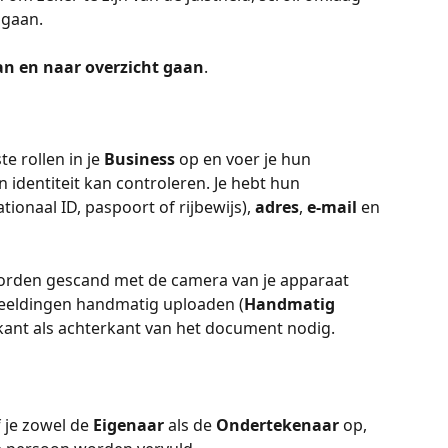
 gaan.
n en naar overzicht gaan
.
e rollen in je 
Business
 op en voer je hun 
 identiteit kan controleren. Je hebt hun 
tionaal ID, paspoort of rijbewijs), 
adres
, 
e-mail
 en 
 worden gescand met de camera van je apparaat 
fbeeldingen handmatig uploaden (
Handmatig 
rkant als achterkant van het document nodig.
 je zowel de 
Eigenaar
 als de 
Ondertekenaar
 op, 