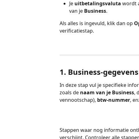
Je 
uitbetalingsvaluta
 wordt 
van je 
Business
.
Als alles is ingevuld, klik dan op 
O
verificatiestap.
1. Business-gegevens
In deze stap vul je specifieke infor
zoals de 
naam van je Business
, 
vennootschap), 
btw-nummer
, e
Stappen waar nog informatie ontb
verschijnt. Controleer alle stappen