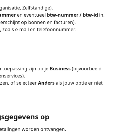
rganisatie, Zelfstandige).
ummer
 en eventueel 
btw-nummer / btw-id
 in.
t verschijnt op bonnen en facturen).
e, zoals e-mail en telefoonnummer.
n toepassing zijn op je 
Business
 (bijvoorbeeld 
nservices).
en, of selecteer 
Anders
 als jouw optie er niet 
ngsgegevens op
betalingen worden ontvangen.