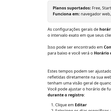
Planos suportados:
 Free, Star
Funciona em: 
navegador web, 
As configurações gerais de 
horár
o intervalo exato em que seus cli
Isso pode ser encontrado em 
Con
para baixo e você verá o 
Horário
Estes tempos podem ser ajustado
refletidas diretamente na sua we
tenham uma visão geral de quando
Você pode ajustar o horário de f
durante o registro
:
Clique em 
Editar
Selecione os dias específicos 