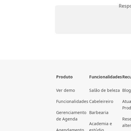
Resp
Produto
Funcionalidades
Rec
Ver demo
Salão de beleza
Blog
Funcionalidades
Cabeleireiro
Atua
Pro
Gerenciamento
Barbearia
de Agenda
Rese
Academia e
alte
Agendamento
estúdio