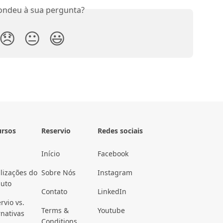
ondeu à sua pergunta?
😞
😐
😃
ursos
Reservio
Redes sociais
Início
Facebook
lizações do
Sobre Nós
Instagram
duto
Contato
LinkedIn
rvio vs.
Terms &
Youtube
rnativas
Conditions