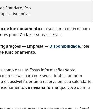
ter, Standard, Pro
aplicativo móvel
io de funcionamento
 em sua conta determinam 
entes poderão fazer suas reservas.
figurações
 — 
Empresa —
Disponibilidade
, role 
 de funcionamento
.
s como desejar. Essas informações serão 
b de reservas para que seus clientes também 
 é possível fazer uma reserva em seu calendário. 
uncionamento 
da mesma forma
 que você definiu 
aos quais esse intervalo de tempo se aplica (você 