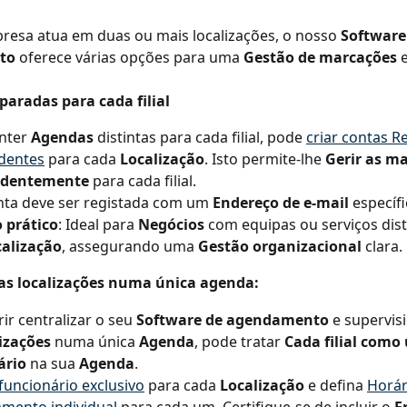
resa atua em duas ou mais localizações, o nosso 
Software
to
 oferece várias opções para uma 
Gestão de marcações
 
paradas para cada filial
nter 
Agendas
 distintas para cada filial, pode 
criar contas R
dentes
 para cada 
Localização
. Isto permite-lhe 
Gerir as m
ndentemente
 para cada filial.
ta deve ser registada com um 
Endereço de e-mail
 específi
 prático
: Ideal para 
Negócios
 com equipas ou serviços dis
calização
, assegurando uma 
Gestão organizacional
 clara.
rias localizações numa única agenda:
ir centralizar o seu 
Software de agendamento
 e supervis
izações
 numa única 
Agenda
, pode tratar 
Cada filial como
ário
 na sua 
Agenda
.
funcionário exclusivo
 para cada 
Localização
 e defina 
Horár
mento individual
 para cada um. Certifique-se de incluir o 
E