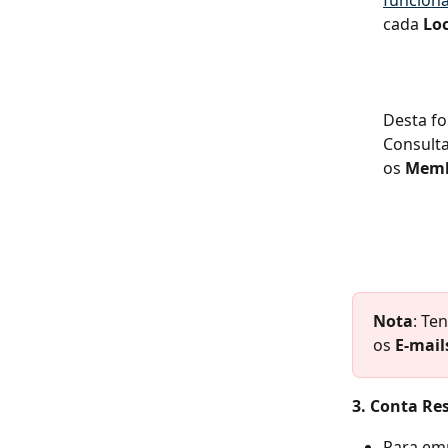
cada 
Lo
Desta fo
Consulta
os 
Memb
Nota
: Te
os 
E-mail
3. Conta Res
Para em