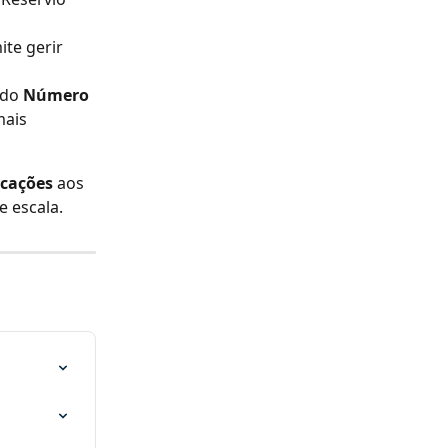
te gerir 
do 
Número 
mais 
cações
 aos 
e escala.