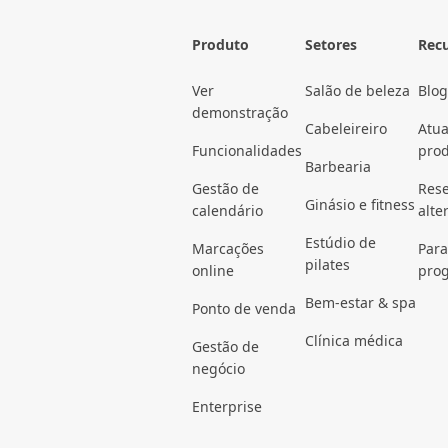
Produto
Setores
Rec
Ver
Salão de beleza
Blog
demonstração
Cabeleireiro
Atua
Funcionalidades
pro
Barbearia
Gestão de
Rese
Ginásio e fitness
calendário
alte
Estúdio de
Marcações
Para
pilates
online
pro
Bem-estar & spa
Ponto de venda
Clínica médica
Gestão de
negócio
Enterprise