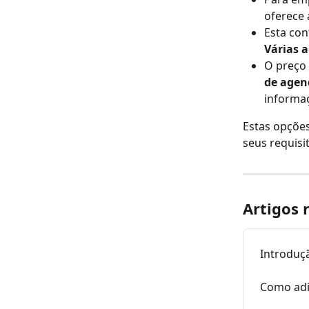
oferece 
Esta con
Várias 
O preço 
de agen
informaç
Estas opções
seus requisit
Artigos 
Introduç
Como adi