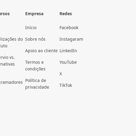
ursos
Empresa
Redes
Início
Facebook
lizações do
Sobre nós
Instagaram
duto
Apoio ao cliente
LinkedIn
rvio vs.
Termos e
YouTube
rnativas
condições
X
Política de
gramadores
TikTok
privacidade