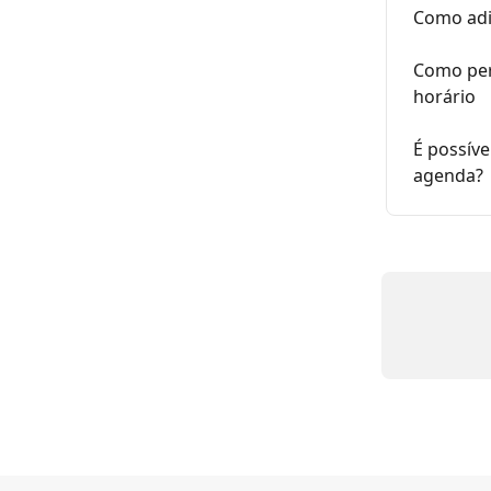
Como adic
Como per
horário
É possíve
agenda?