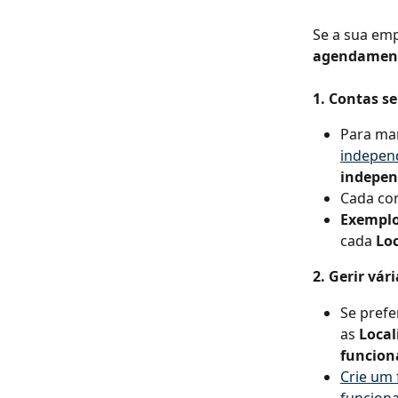
Se a sua emp
agendamen
1. Contas se
Para ma
indepen
indepe
Cada con
Exemplo
cada 
Lo
2. Gerir vá
Se prefer
as 
Local
funcion
Crie um 
funciona