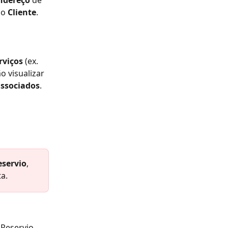
o 
Cliente
.
rviços
 (ex. 
o visualizar 
associados
.
eservio
, 
ta.
Reservio 