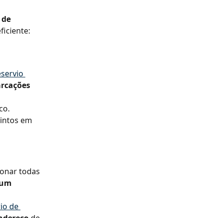
 de 
eficiente:
eservio 
arcações 
co.
tintos em 
ionar todas 
 um 
io de 
ndereço
 de 