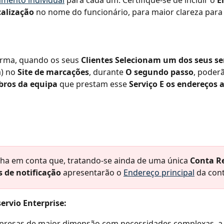
calização
 no nome do funcionário, para maior clareza para 
rma, quando os seus 
Clientes
Selecionam um dos seus se
) no 
Site de marcações
, durante 
O segundo passo
, poderã
ros da equipa
 que prestam esse 
Serviço
E os endereços 
nha em conta que, tratando-se ainda de uma única 
Conta R
s de notificação
 apresentarão o 
Endereço principal
 da con
ervio Enterprise:
presas de maior dimensão com necessidades complexas, a 