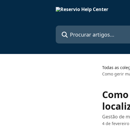
Ir para conteúdo principal
Procurar artigos...
Todas as cole
Como gerir ma
Como 
local
Gestão de m
4 de fevereiro