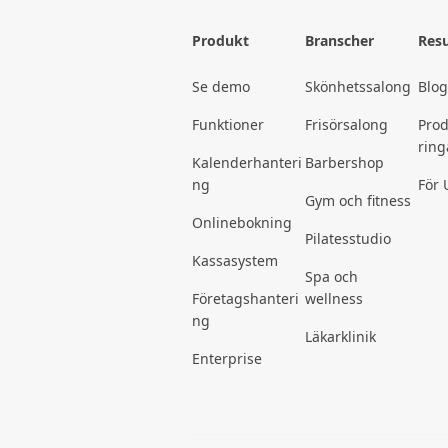
Produkt
Branscher
Resu
Se demo
Skönhetssalong
Blo
Funktioner
Frisörsalong
Pro
ring
Kalenderhanteri
Barbershop
ng
För 
Gym och fitness
Onlinebokning
Pilatesstudio
Kassasystem
Spa och
Företagshanteri
wellness
ng
Läkarklinik
Enterprise