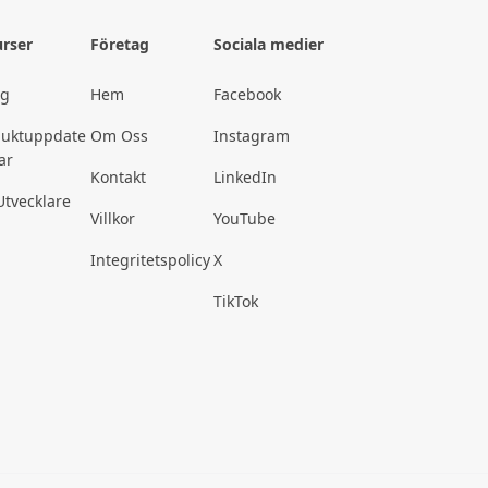
rser
Företag
Sociala medier
gg
Hem
Facebook
duktuppdate
Om Oss
Instagram
ar
Kontakt
LinkedIn
Utvecklare
Villkor
YouTube
Integritetspolicy
X
TikTok