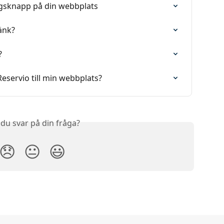
ingsknapp på din webbplats
änk?
?
Reservio till min webbplats?
 du svar på din fråga?
😞
😐
😃