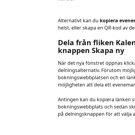
Alternativt kan du 
kopiera even
helst, eller skapa en QR-kod av de
Dela från fliken Kale
knappen Skapa ny
När det nya fönstret öppnas klick
delningsalternativ. Förutom möjlig
bokningswebbplatsen och en länk t
möjligheten att dela ett evenema
Antingen kan du kopiera länken so
bokningswebbplats och sedan skicka
på delningsknappen för att välja 