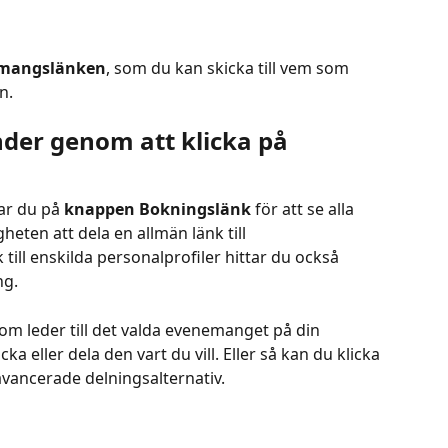
emangslänken
, som du kan skicka till vem som 
n.
nder genom att klicka på 
ar du på 
knappen Bokningslänk 
för att se alla 
heten att dela en allmän länk till 
ill enskilda personalprofiler hittar du också 
ng.
m leder till det valda evenemanget på din 
 eller dela den vart du vill. Eller så kan du klicka 
avancerade delningsalternativ.