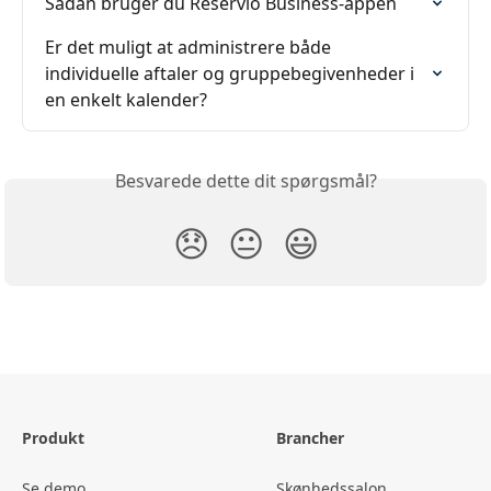
Sådan bruger du Reservio Business-appen
Er det muligt at administrere både 
individuelle aftaler og gruppebegivenheder i 
en enkelt kalender?
Besvarede dette dit spørgsmål?
😞
😐
😃
Produkt
Brancher
Se demo
Skønhedssalon