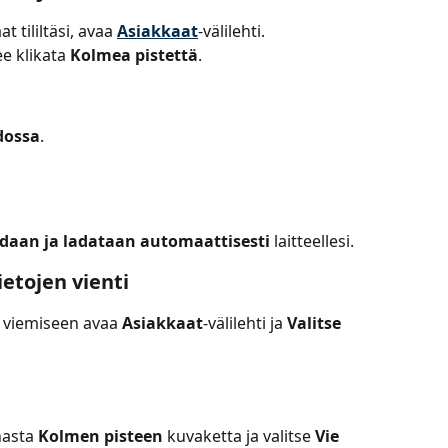
t tililtäsi, avaa 
Asiakkaat
-välilehti.
e klikata 
Kolmea pistettä
.
dossa
.
odaan ja ladataan automaattisesti
 laitteellesi.
ietojen vienti
n viemiseen avaa 
Asiakkaat
-välilehti ja 
Valitse 
nasta 
Kolmen pisteen
 kuvaketta ja valitse 
Vie 