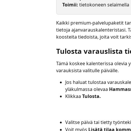
Toimii: 
tietokoneen selaimella
Kaikki premium-palvelupaketit tarj
tietoja ajanvarauskalenteristasi. 
koosteita tiedoista, joita voit ta
Tulosta varauslista t
Tämä koskee kalenterissa olevia yks
varauksista valitulle päivälle.
Jos haluat tulostaa varauskale
yläkulmassa olevaa 
Hammasr
Klikkaa 
Tulosta.
Valitse päivä tai tietty työntek
Voit myös 
Lisätä tilaa komm