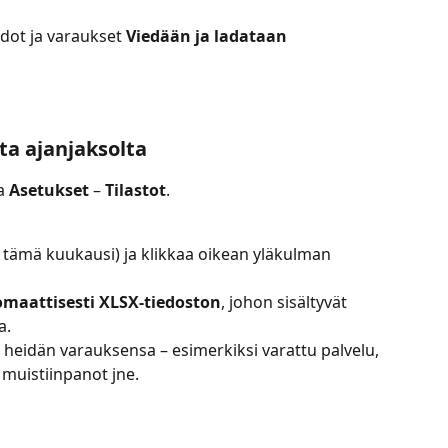
edot ja varaukset 
Viedään ja ladataan 
lta ajanjaksolta
a 
Asetukset
 – 
Tilastot
.
. tämä kuukausi) ja klikkaa oikean yläkulman 
tomaattisesti XLSX-tiedoston
, johon sisältyvät 
a.
a heidän varauksensa – esimerkiksi varattu palvelu, 
muistiinpanot jne.