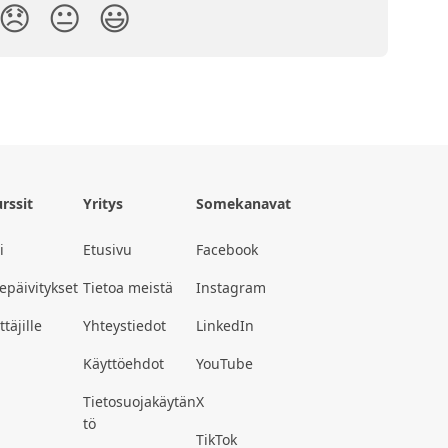
😞
😐
😃
rssit
Yritys
Somekanavat
i
Etusivu
Facebook
epäivitykset
Tietoa meistä
Instagram
täjille
Yhteystiedot
LinkedIn
Käyttöehdot
YouTube
Tietosuojakäytän
X
tö
TikTok