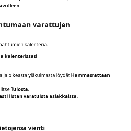
sivulleen
.
ahtumaan varattujen 
ahtumien kalenteria.
 kalenterissasi
.
a ja oikeasta yläkulmasta löydät 
Hammasrattaan
alitse 
Tulosta
.
sti listan varatuista asiakkaista
.
ietojensa vienti