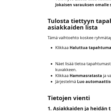
Jokaisen varauksen omalle 
Tulosta tiettyyn tap
asiakkaiden lista
Tämä vaihtoehto koskee ryhmätap
Klikkaa 
Haluttua tapahtumaa
Näet lisää tietoa tapahtumast
kuvakkeen.
Klikkaa 
Hammasratasta
 ja v
Järjestelmä 
Luo automaattise
Tietojen vienti
1. Asiakkaiden ja heidän t