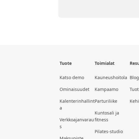
Tuote
Toimialat
Resu
Katso demo
Kauneushoitola
Blog
Ominaisuudet
Kampaamo
Tuot
Kalenterinhallint
Parturiliike
Kehit
a
Kuntosali ja
Verkkoajanvarau
fitness
s
Pilates-studio
Maksupiste