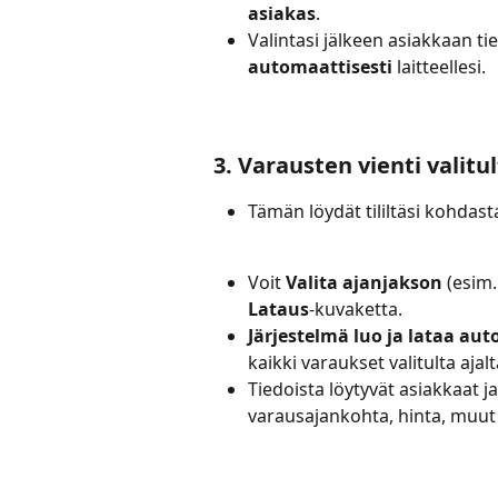
asiakas
.
Valintasi jälkeen asiakkaan ti
automaattisesti
 laitteellesi.
3. Varausten vienti valitu
Tämän löydät tililtäsi kohdast
Voit 
Valita ajanjakson
 (esim
Lataus
-kuvaketta.
Järjestelmä luo ja lataa au
kaikki varaukset valitulta ajalt
Tiedoista löytyvät asiakkaat j
varausajankohta, hinta, muut 