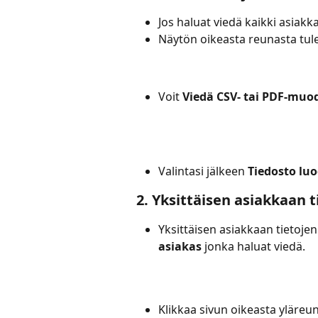
Jos haluat viedä kaikki asiakkaa
Näytön oikeasta reunasta tule
Voit 
Viedä CSV- tai PDF-muo
Valintasi jälkeen 
Tiedosto lu
2. Yksittäisen asiakkaan t
Yksittäisen asiakkaan tietoje
asiakas
 jonka haluat viedä.
Klikkaa sivun oikeasta yläreu