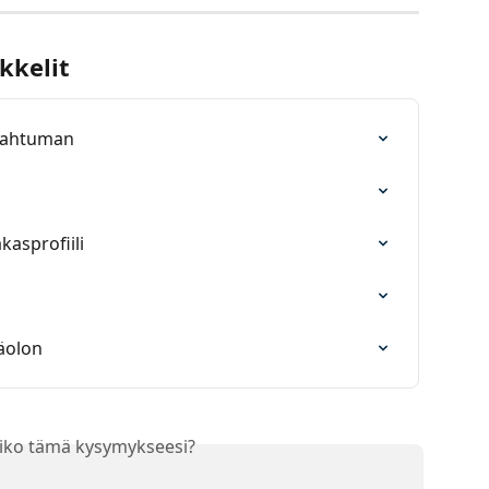
kkelit
apahtuman
kasprofiili
näolon
iko tämä kysymykseesi?