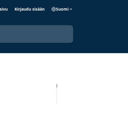
sivu
Kirjaudu sisään
Suomi