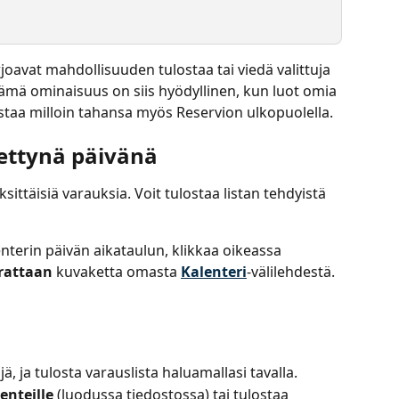
oavat mahdollisuuden tulostaa tai viedä valittuja 
Tämä ominaisuus on siis hyödyllinen, kun luot omia 
rkistaa milloin tahansa myös Reservion ulkopuolella.
iettynä päivänä
ittäisiä varauksia. Voit tulostaa listan tehdyistä 
nterin päivän aikataulun, klikkaa oikeassa 
attaan
 kuvaketta omasta 
Kalenteri
-välilehdestä.
ijä, ja tulosta varauslista haluamallasi tavalla.
enteille
 (luodussa tiedostossa) tai tulostaa 