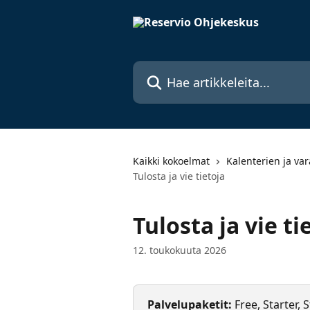
Siirry pääsisältöön
Hae artikkeleita...
Kaikki kokoelmat
Kalenterien ja var
Tulosta ja vie tietoja
Tulosta ja vie ti
12. toukokuuta 2026
Palvelupaketit: 
Free, Starter,