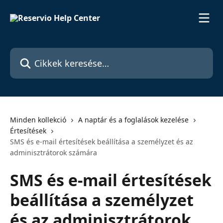
Ugrás a fő tartalomra
Cikkek keresése…
Minden kollekció
A naptár és a foglalások kezelése
Értesítések
SMS és e-mail értesítések beállítása a személyzet és az
adminisztrátorok számára
SMS és e-mail értesítések
beállítása a személyzet
és az adminisztrátorok