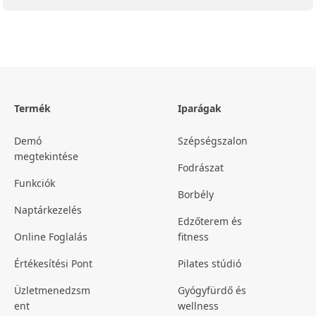
Termék
Iparágak
Demó
Szépségszalon
megtekintése
Fodrászat
Funkciók
Borbély
Naptárkezelés
Edzőterem és
Online Foglalás
fitness
Értékesítési Pont
Pilates stúdió
Üzletmenedzsm
Gyógyfürdő és
ent
wellness