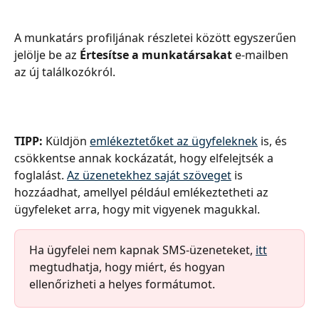
A munkatárs profiljának részletei között egyszerűen 
jelölje be az 
Értesítse a munkatársakat
 e-mailben 
az új találkozókról.
TIPP:
 Küldjön 
emlékeztetőket az ügyfeleknek
 is, és 
csökkentse annak kockázatát, hogy elfelejtsék a 
foglalást. 
Az üzenetekhez saját szöveget
 is 
hozzáadhat, amellyel például emlékeztetheti az 
ügyfeleket arra, hogy mit vigyenek magukkal.
Ha ügyfelei nem kapnak SMS-üzeneteket, 
itt
megtudhatja, hogy miért, és hogyan 
ellenőrizheti a helyes formátumot.