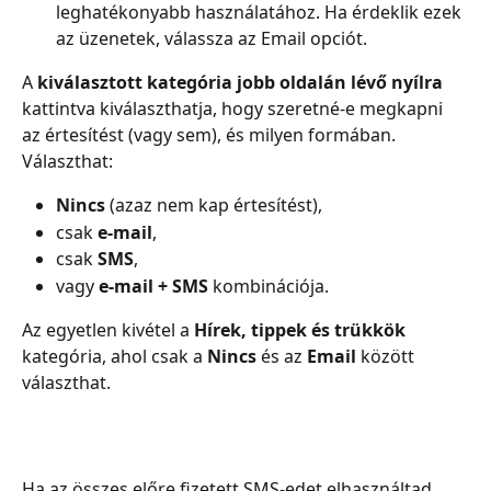
leghatékonyabb használatához. Ha érdeklik ezek 
az üzenetek, válassza az Email opciót.
A 
kiválasztott kategória jobb oldalán lévő nyílra
kattintva kiválaszthatja, hogy szeretné-e megkapni 
az értesítést (vagy sem), és milyen formában. 
Választhat:
Nincs 
(azaz nem kap értesítést),
csak
 e-mail
,
csak 
SMS
,
vagy 
e-mail + SMS
 kombinációja.
Az egyetlen kivétel a 
Hírek, tippek és trükkök 
kategória, ahol csak a 
Nincs 
és az 
Email
 között 
választhat.
Ha az összes előre fizetett SMS-edet elhasználtad, 