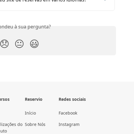
ondeu à sua pergunta?
😞
😐
😃
ursos
Reservio
Redes sociais
Início
Facebook
lizações do
Sobre Nós
Instagram
duto