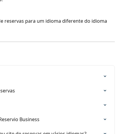
 de reservas para um idioma diferente do idioma 
eservas
Reservio Business
meu site de reservas em vários idiomas?