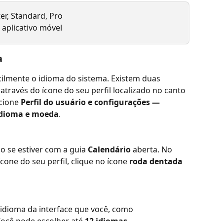
ter, Standard, Pro
aplicativo móvel
a
cilmente o idioma do sistema. Existem duas 
través do ícone do seu perfil localizado no canto 
cione 
Perfil do usuário e configurações — 
Idioma e moeda
.
 se estiver com a guia 
Calendário
 aberta. No 
cone do seu perfil, clique no ícone 
roda dentada
 idioma da interface que você, como 
Você pode escolher até 
12 idiomas
.