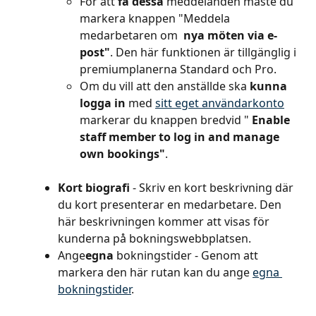
För att
 få dessa
 meddelanden måste du 
markera knappen "Meddela 
medarbetaren om 
 nya möten via e-
post"
. Den här funktionen är tillgänglig i 
premiumplanerna Standard och Pro.
Om du vill att den anställde ska
 kunna 
logga in
 med 
sitt eget användarkonto
markerar du knappen bredvid " 
Enable 
staff member to log in and manage 
own bookings"
.
Kort biografi
 - Skriv en kort beskrivning där 
du kort presenterar en medarbetare. Den 
här beskrivningen kommer att visas för 
kunderna på bokningswebbplatsen.
Ange
egna
 bokningstider - Genom att 
markera den här rutan kan du ange 
egna 
bokningstider
.