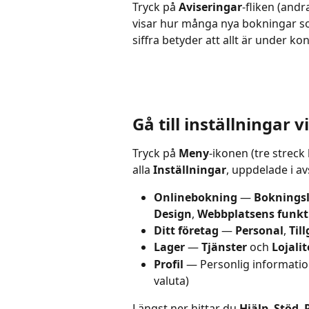
Tryck på 
Aviseringar
-fliken (and
visar hur många nya bokningar s
siffra betyder att allt är under kon
Gå till inställningar 
Tryck på 
Meny
-ikonen (tre streck
alla 
Inställningar
, uppdelade i av
Onlinebokning
 — 
Boknings
Design
, 
Webbplatsens funkt
Ditt företag
 — 
Personal
, 
Til
Lager
 — 
Tjänster
 och 
Lojali
Profil
 — Personlig informatio
valuta)
Längst ner hittar du 
Hjälp
, 
Stöd
, 