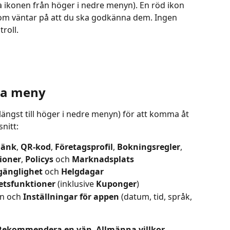
ra ikonen från höger i nedre menyn). En röd ikon 
om väntar på att du ska godkänna dem. Ingen 
troll.
via meny
 längst till höger i nedre menyn) för att komma åt 
snitt:
länk
, 
QR-kod
, 
Företagsprofil
, 
Bokningsregler
, 
ioner
, 
Policys
 och 
Marknadsplats
lgänglighet
 och 
Helgdagar
tetsfunktioner
 (inklusive 
Kuponger
)
n och 
Inställningar för appen
 (datum, tid, språk, 
Rekommendera en vän
, 
Allmänna villkor
, 