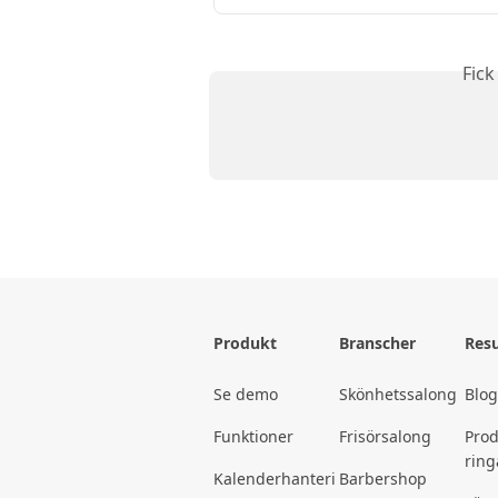
Fick
Produkt
Branscher
Resu
Se demo
Skönhetssalong
Blo
Funktioner
Frisörsalong
Pro
ring
Kalenderhanteri
Barbershop