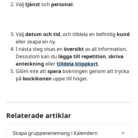
Välj 
tjänst
 och 
personal
.
Välj 
datum och tid
, och tilldela en befintlig 
kund
eller skapa en ny.
I nästa steg visas en 
översikt
 av all information. 
Dessutom kan du 
lägga till repetition
, 
skriva 
anteckning
 eller 
tilldela klippkort
.
Glöm inte att 
spara
 bokningen genom att trycka 
på 
bockikonen
 uppe till höger.
Relaterade artiklar
Skapa gruppevenemang i Kalendern