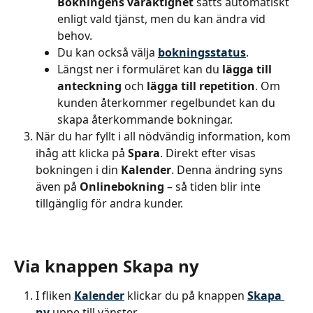
Bokningens varaktighet
 sätts automatiskt 
enligt vald tjänst, men du kan ändra vid 
behov.
Du kan också välja 
bokningsstatus
.
Längst ner i formuläret kan du 
lägga till 
anteckning
 och 
lägga till repetition
. Om 
kunden återkommer regelbundet kan du 
skapa återkommande bokningar.
När du har fyllt i all nödvändig information, kom 
ihåg att klicka på 
Spara
. Direkt efter visas 
bokningen i din 
Kalender
. Denna ändring syns 
även på 
Onlinebokning
 – så tiden blir inte 
tillgänglig för andra kunder.
Via knappen Skapa ny
I fliken 
Kalender
 klickar du på knappen 
Skapa 
ny
 uppe till vänster.