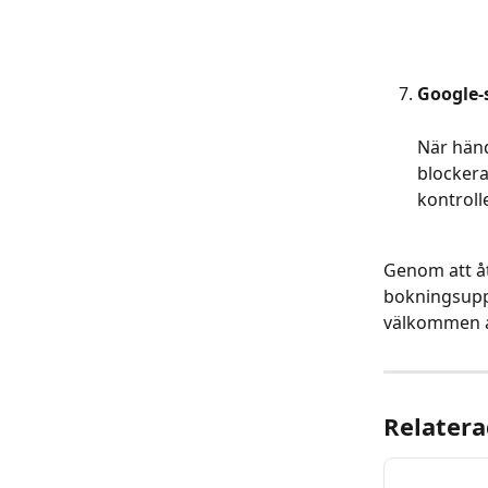
Google-
När händ
blockera
kontroll
Genom att åt
bokningsuppl
välkommen at
Relatera