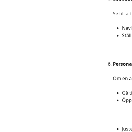
Se till at
Navig
Stäl
Persona
Om en an
Gå ti
Öppn
Just