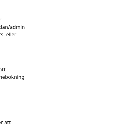
r 
sidan/admin 
- eller 
tt 
inebokning 
r att 