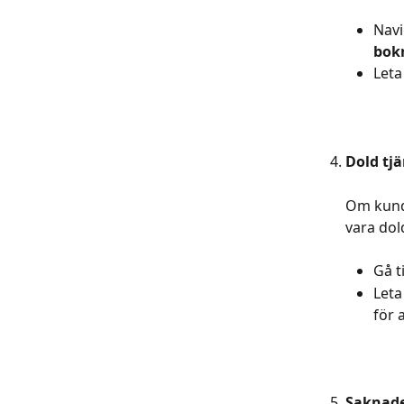
Navig
bok
Leta
Dold tj
Om kunde
vara dol
Gå ti
Leta
för 
Saknade