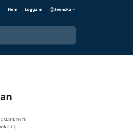
Hem
Logga in
Svenska
kan
gslänken till
bokning.