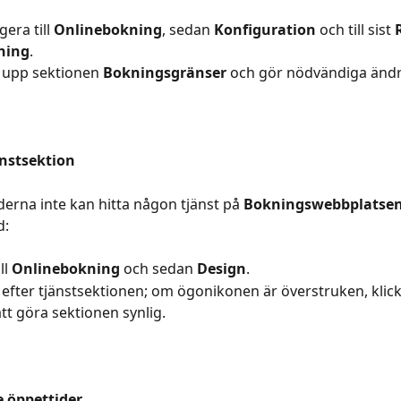
era till 
Onlinebokning
, sedan 
Konfiguration
 och till sist 
ning
.
 upp sektionen 
Bokningsgränser
 och gör nödvändiga ändr
änstsektion
rna inte kan hitta någon tjänst på 
Bokningswebbplatse
d:
ll 
Onlinebokning
 och sedan 
Design
.
 efter tjänstsektionen; om ögonikonen är överstruken, klic
att göra sektionen synlig.
 öppettider