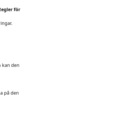
Regler för 
ingar.
n
 kan den 
ka på den 