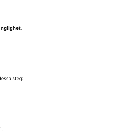
änglighet
.
dessa steg:
".