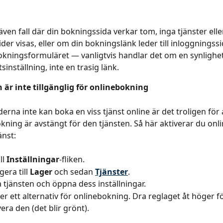
även fall där din bokningssida verkar tom, inga tjänster elle
tider visas, eller om din bokningslänk leder till inloggnings
 bokningsformuläret — vanligtvis handlar det om en synlighets
tsinställning, inte en trasig länk.
 är inte tillgänglig för onlinebokning
rna inte kan boka en viss tjänst online är det troligen för a
kning är avstängt för den tjänsten. Så här aktiverar du onl
änst:
ll 
Inställningar
-fliken.
era till 
Lager
 och sedan 
Tjänster
.
a tjänsten och öppna dess inställningar.
er ett alternativ för onlinebokning. Dra reglaget åt höger fö
vera den (det blir grönt).