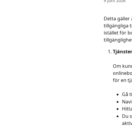
9 juni 2026
Detta gäller 
tillgängliga 
istället för
tillgänglighe
Tjänsten
Om kunde
onlinebo
för en tj
Gå ti
Navig
Hitt
Du s
akti