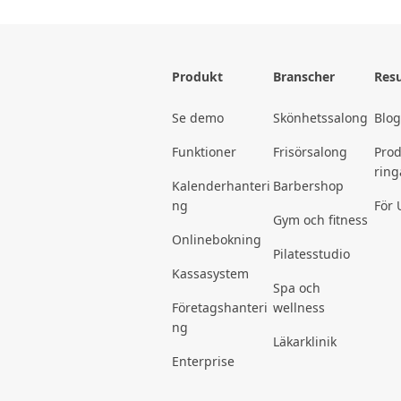
Produkt
Branscher
Resu
Se demo
Skönhetssalong
Blo
Funktioner
Frisörsalong
Pro
ring
Kalenderhanteri
Barbershop
ng
För 
Gym och fitness
Onlinebokning
Pilatesstudio
Kassasystem
Spa och
Företagshanteri
wellness
ng
Läkarklinik
Enterprise