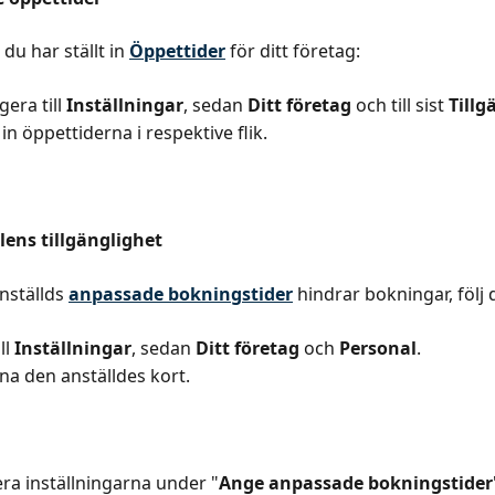
t du har ställt in 
Öppettider
 för ditt företag:
era till 
Inställningar
, sedan 
Ditt företag
 och till sist 
Tillg
l in öppettiderna i respektive flik.
lens tillgänglighet
ställds 
anpassade bokningstider
 hindrar bokningar, följ 
ll 
Inställningar
, sedan 
Ditt företag
 och 
Personal
.
a den anställdes kort.
era inställningarna under "
Ange anpassade bokningstider