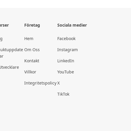
rser
Företag
Sociala medier
gg
Hem
Facebook
duktuppdate
Om Oss
Instagram
ar
Kontakt
LinkedIn
Utvecklare
Villkor
YouTube
Integritetspolicy
X
TikTok