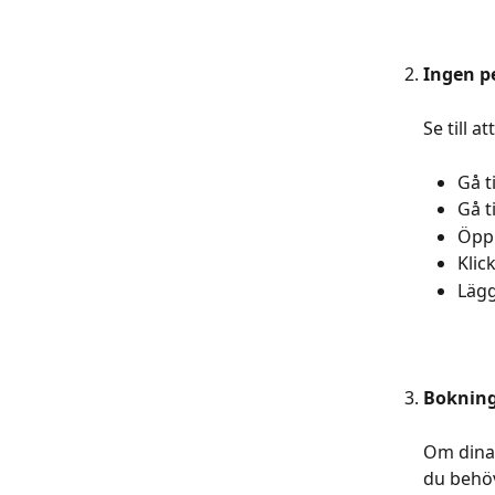
Ingen pe
Se till a
Gå ti
Gå ti
Öppn
Klic
Lägg
Bokning
Om dina
du behöv