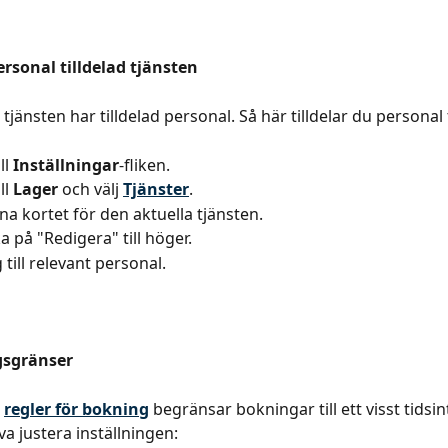
rsonal tilldelad tjänsten
tt tjänsten har tilldelad personal. Så här tilldelar du personal t
ll 
Inställningar
-fliken.
ll 
Lager
 och välj 
Tjänster
.
a kortet för den aktuella tjänsten.
ka på "Redigera" till höger.
 till relevant personal.
sgränser
 
regler för bokning
 begränsar bokningar till ett visst tidsin
a justera inställningen: