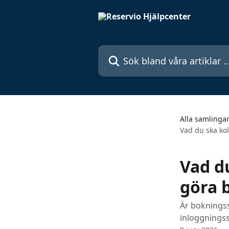
Hoppa till huvudinnehåll
Sök bland våra artiklar …
Alla samlinga
Vad du ska ko
Vad d
göra 
Är bokningssi
inloggningss