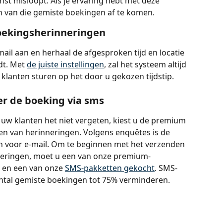
st misloopt. Als je ervaring hebt met deze 
om van die gemiste boekingen af te komen.
oekingsherinneringen
mail aan en herhaal de afgesproken tijd en locatie 
t. Met 
de juiste instellingen
, zal het systeem altijd 
klanten sturen op het door u gekozen tijdstip.
er de boeking via sms
at uw klanten het niet vergeten, kiest u de premium 
en van herinneringen. Volgens enquêtes is de 
 voor e-mail. Om te beginnen met het verzenden 
eringen, moet u een van onze premium-
en een van onze 
SMS-pakketten gekocht
. SMS-
ntal gemiste boekingen tot 75% verminderen.