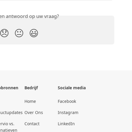
een antwoord op uw vraag?
😞
😐
😃
pbronnen
Bedrijf
Sociale media
Home
Facebook
ductupdates
Over Ons
Instagram
rvio vs.
Contact
LinkedIn
rnatieven