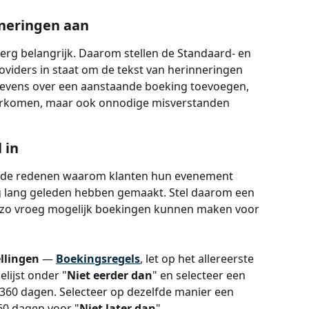
nneringen aan
erg belangrijk. Daarom stellen de Standaard- en 
iders in staat om de tekst van herinneringen 
gevens over een aanstaande boeking toevoegen, 
oorkomen, maar ook onnodige misverstanden 
 in
de redenen waarom klanten hun evenement 
ng lang geleden hebben gemaakt. Stel daarom een 
n zo vroeg mogelijk boekingen kunnen maken voor 
ellingen
 — 
Boekingsregels
, let op het allereerste 
elijst onder "
Niet eerder dan
" en selecteer een 
360 dagen. Selecteer op dezelfde manier een 
60 dagen voor "
Niet later dan
".