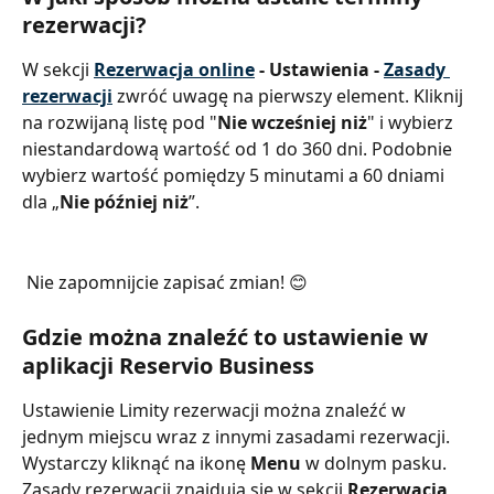
rezerwacji?
W sekcji 
Rezerwacja online
 - Ustawienia - 
Zasady 
rezerwacji
zwróć uwagę na pierwszy element. Kliknij 
na rozwijaną listę pod "
Nie wcześniej niż
" i wybierz 
niestandardową wartość od 1 do 360 dni. Podobnie 
wybierz wartość pomiędzy 5 minutami a 60 dniami 
dla „
Nie później niż
”.
 Nie zapomnijcie zapisać zmian! 😊
Gdzie można znaleźć to ustawienie w 
aplikacji Reservio Business
Ustawienie Limity rezerwacji można znaleźć w 
jednym miejscu wraz z innymi zasadami rezerwacji. 
Wystarczy kliknąć na ikonę 
Menu
 w dolnym pasku. 
Zasady rezerwacji znajdują się w sekcji 
Rezerwacja 