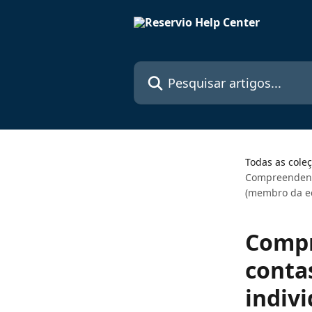
Passar para o conteúdo principal
Pesquisar artigos...
Todas as cole
Compreendendo 
(membro da eq
Compr
conta
indiv