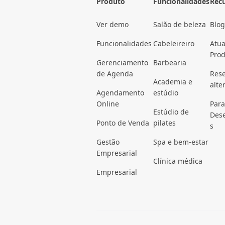
Produto
Funcionalidades
Rec
Ver demo
Salão de beleza
Blog
Funcionalidades
Cabeleireiro
Atua
Pro
Gerenciamento
Barbearia
de Agenda
Rese
Academia e
alte
Agendamento
estúdio
Online
Para
Estúdio de
Des
Ponto de Venda
pilates
s
Gestão
Spa e bem-estar
Empresarial
Clínica médica
Empresarial