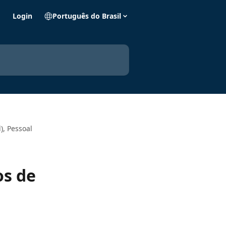
o
Login
Português do Brasil
), Pessoal
os de