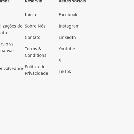
ursos
Reservio
Redes sociais
Início
Facebook
lizações do
Sobre Nós
Instagram
duto
Contato
LinkedIn
rvio vs.
Terms &
Youtube
rnativas
Conditions
X
Política de
envolvedore
TikTok
Privacidade