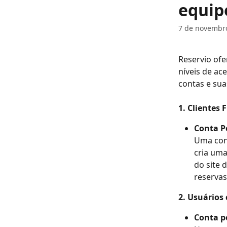
equip
7 de novembr
Reservio ofe
níveis de ac
contas e sua
1. Clientes 
Conta P
Uma con
cria um
do site 
reserva
2. Usuários 
Conta p