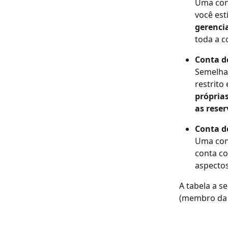
Uma cont
você est
gerencia
toda a c
Conta d
Semelhan
restrito
próprias
as reser
Conta d
Uma con
conta co
aspecto
A tabela a s
(membro da 