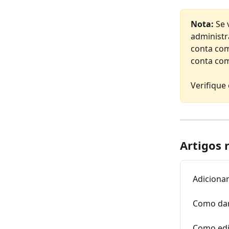
Nota:
 Se 
administr
conta com
conta com
Verifique
Artigos 
Adiciona
Como dar
Como edi