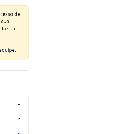
acesso de 
 sua 
 da sua 
 equipe
.