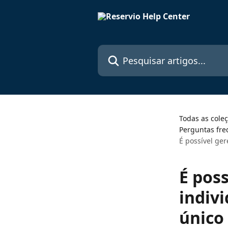
Passar para o conteúdo principal
Pesquisar artigos...
Todas as cole
Perguntas fre
É possível ge
É pos
indiv
único