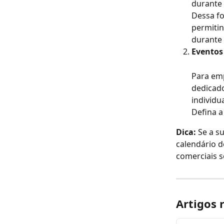
durante
Dessa fo
permitin
durante
Eventos
Para em
dedicado
individu
Defina a
Dica:
 Se a s
calendário d
comerciais s
Artigos 