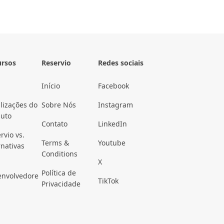
ursos
Reservio
Redes sociais
Início
Facebook
lizações do
Sobre Nós
Instagram
duto
Contato
LinkedIn
rvio vs.
Terms &
Youtube
rnativas
Conditions
X
Política de
envolvedore
TikTok
Privacidade