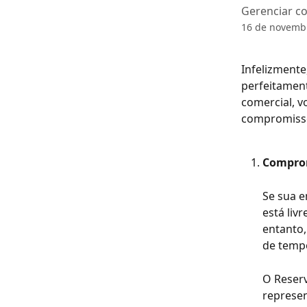
Gerenciar c
16 de novemb
Infelizmente
perfeitament
comercial, v
compromisso
Comprom
Se sua 
está liv
entanto,
de tempo
O Reserv
represen