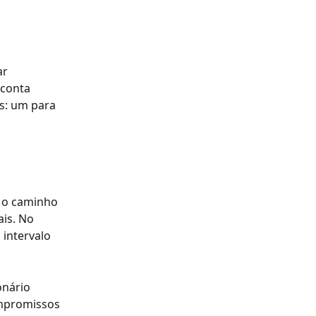
r 
 conta 
os: um para 
, o caminho 
ais. No 
intervalo 
nário 
ompromissos 