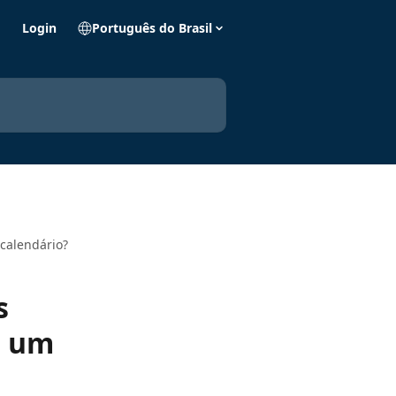
o
Login
Português do Brasil
calendário?
s
m um