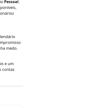
ão 
Pessoal
. 
poníveis, 
onários 
lendário 
compromisso 
nha medo. 
is e um 
s contas 