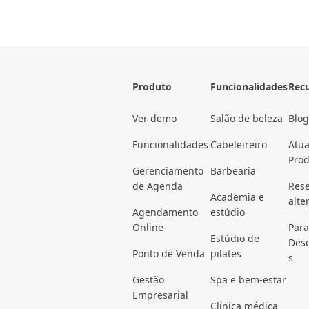
Produto
Funcionalidades
Rec
Ver demo
Salão de beleza
Blog
Funcionalidades
Cabeleireiro
Atua
Pro
Gerenciamento
Barbearia
de Agenda
Rese
Academia e
alte
Agendamento
estúdio
Online
Para
Estúdio de
Des
Ponto de Venda
pilates
s
Gestão
Spa e bem-estar
Empresarial
Clínica médica