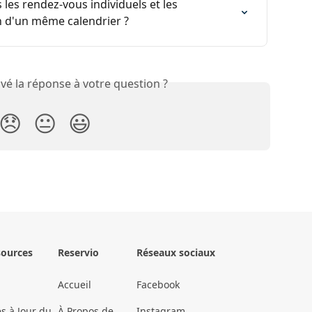
s les rendez-vous individuels et les 
 d'un même calendrier ?
vé la réponse à votre question ?
😞
😐
😃
sources
Reservio
Réseaux sociaux
Accueil
Facebook
s à Jour du
À Propos de
Instagram