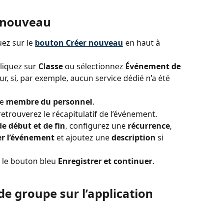
r nouveau
uez sur le 
bouton Créer nouveau
 en haut à 
cliquez sur 
Classe
 ou sélectionnez 
Événement de 
r, si, par exemple, aucun service dédié n’a été 
e 
membre du personnel
.
etrouverez le récapitulatif de l’événement. 
de début et de fin
, configurez une 
récurrence
, 
er l’événement
 et ajoutez une 
description
 si 
r le bouton bleu 
Enregistrer et continuer
.
e groupe sur l’application 